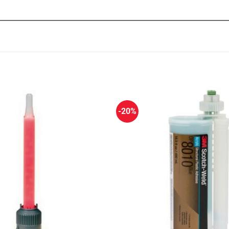
-20%
Πρόσθήκη
στην
λίστα
επιθυμιών