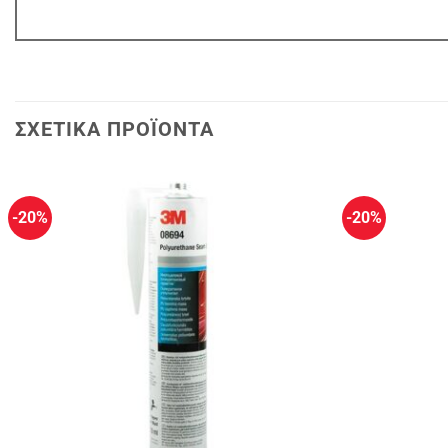
ΣΧΕΤΙΚΆ ΠΡΟΪΌΝΤΑ
-20%
-20%
Πρόσθήκη
στην
λίστα
επιθυμιών