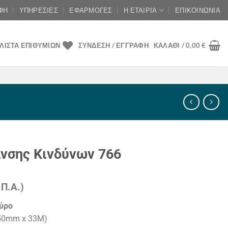
ΦΉ
ΥΠΗΡΕΣΊΕΣ
ΕΦΑΡΜΟΓΈΣ
Η ΕΤΑΙΡΊΑ
ΕΠΙΚΟΙΝΩΝΊΑ
ΛΊΣΤΑ ΕΠΙΘΥΜΙΏΝ
ΣΎΝΔΕΣΗ / ΕΓΓΡΑΦΉ
ΚΑΛΆΘΙ /
0,00
€
ανσης Κινδύνων 766
Π.Α.)
ουσα
αύρο
(50mm x 33M)
: