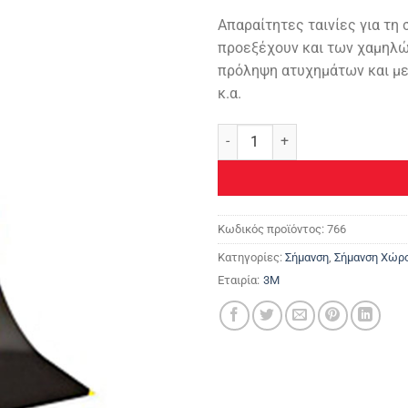
9,90 
Απαραίτητες ταινίες για τη
προεξέχουν και των χαμηλών
πρόληψη ατυχημάτων και με
κ.α.
3Μ™ Ταινία Σήμανσης Κινδύνων
Κωδικός προϊόντος:
766
Κατηγορίες:
Σήμανση
,
Σήμανση Χώρ
Εταιρία:
3M