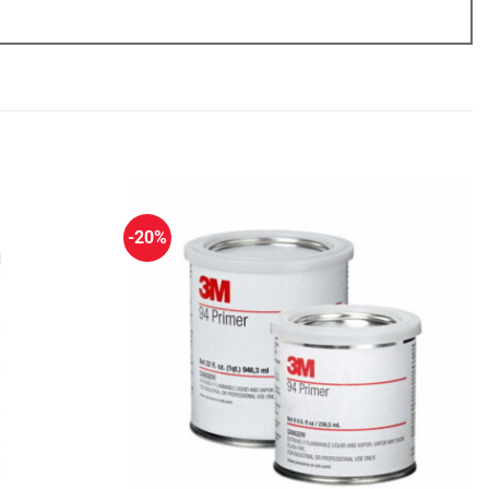
-20%
Πρόσθήκη
Πρόσθήκη
στην
στην
λίστα
λίστα
επιθυμιών
επιθυμιών