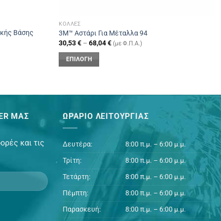
ΚΌΛΛΕΣ
ικής Βάσης
3Μ™ Αστάρι Για Μέταλλα 94
30,53
€
–
68,04
€
(με Φ.Π.Α.)
ΕΠΙΛΟΓΉ
Αυτό
το
προϊόν
έχει
ER ΜΑΣ
ΩΡΆΡΙΟ ΛΕΙΤΟΥΡΓΊΑΣ
πολλαπλές
παραλλαγές.
Οι
ορές και τις
Δευτέρα:
8:00 π.μ. – 6:00 μ.μ.
επιλογές
Τρίτη:
8:00 π.μ. – 6:00 μ.μ.
μπορούν
να
Τετάρτη:
8:00 π.μ. – 6:00 μ.μ.
επιλεγούν
Πέμπτη:
8:00 π.μ. – 6:00 μ.μ.
στη
σελίδα
Παρασκευή:
8:00 π.μ. – 6:00 μ.μ.
του