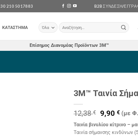
+30 210 5017883
B2B ΣΎΝΔΕΣΗ/ΕΓΓΡΑ
Αναζήτηση
ΚΑΤΆΣΤΗΜΑ
για:
Επίσημος Διανομέας Προϊόντων 3Μ™
3Μ™ Ταινία Σήμ
Πρόσθήκη
Original
Η
στην λίστα
12,38
€
9,90
€
(με Φ.
επιθυμιών
price
τρέχ
Ταινία βινυλίου κίτρινο – μ
was:
τιμή
Ταινία σήμανσης κινδύνων 
12,38 €.
είναι