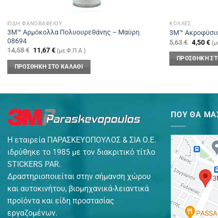
ΕΊΔΗ ΦΑΝΟΒΑΦΕΊΟΥ
ΚΌΛΛΕΣ
3Μ™ Αρμόκολλα Πολυουρεθάνης – Μαύρη
3Μ™ Ακροφύσιο
08694
Original
Η
5,63
€
4,50
€
(μ
price
τρ
Original
Η
14,58
€
11,67
€
(με Φ.Π.Α.)
was:
τι
price
τρέχουσα
ΠΡΟΣΘΉΚΗ ΣΤ
5,63 €.
εί
was:
τιμή
ΠΡΟΣΘΉΚΗ ΣΤΟ ΚΑΛΆΘΙ
4,
14,58 €.
είναι:
11,67 €.
ΠΟΥ ΘΑ ΜΑ
Η εταιρεία ΠΑΡΑΣΚΕΥΟΠΟΥΛΟΣ & ΣΙΑ Ο.Ε.
ιδρύθηκε το 1985 με τον διακριτικό τίτλο
STICKERS PAR.
Δραστηριοποιείται στην σήμανση χώρου
και αυτοκινήτου, βιομηχανικά-λειαντικά
προϊόντα και είδη προστασίας
εργαζομένων.