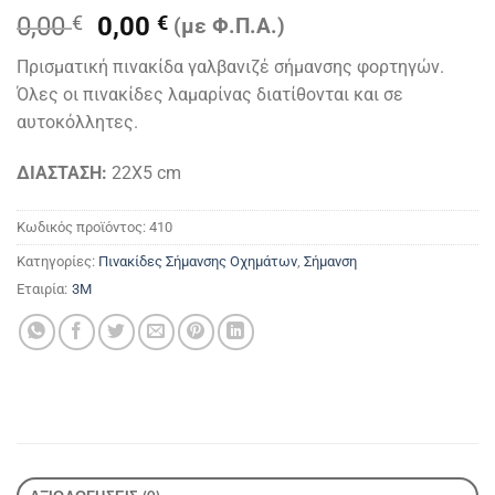
Original
Η
0,00
€
0,00
€
(με Φ.Π.Α.)
price
τρέχουσα
Πρισματική πινακίδα γαλβανιζέ σήμανσης φορτηγών.
was:
τιμή
Όλες οι πινακίδες λαμαρίνας διατίθονται και σε
0,00 €.
είναι:
αυτοκόλλητες.
0,00 €.
ΔΙΑΣΤΑΣΗ:
22X5 cm
Κωδικός προϊόντος:
410
Κατηγορίες:
Πινακίδες Σήμανσης Οχημάτων
,
Σήμανση
Εταιρία:
3M