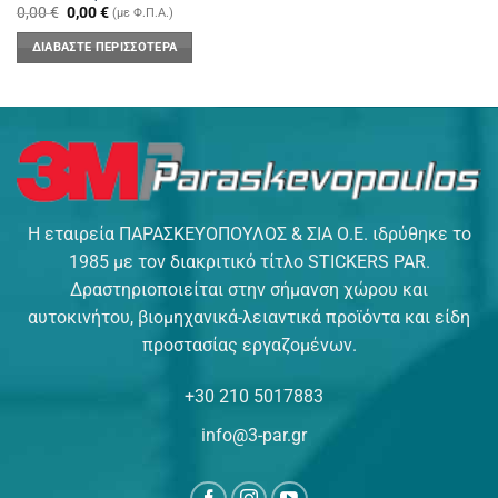
Original
Η
0,00
€
0,00
€
(με Φ.Π.Α.)
price
τρέχουσα
was:
τιμή
ΔΙΑΒΆΣΤΕ ΠΕΡΙΣΣΌΤΕΡΑ
0,00 €.
είναι:
0,00 €.
Η εταιρεία ΠΑΡΑΣΚΕΥΟΠΟΥΛΟΣ & ΣΙΑ Ο.Ε. ιδρύθηκε το
1985 με τον διακριτικό τίτλο STICKERS PAR.
Δραστηριοποιείται στην σήμανση χώρου και
αυτοκινήτου, βιομηχανικά-λειαντικά προϊόντα και είδη
προστασίας εργαζομένων.
+30 210 5017883
info@3-par.gr