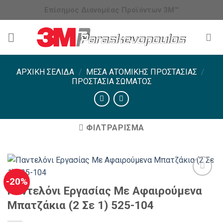
Μετάβαση
Επίσημος Διανομέας Προϊόντων 3Μ™
στο
περιεχόμενο
ΑΡΧΙΚΉ ΣΕΛΊΔΑ
/
ΜΈΣΑ ΑΤΟΜΙΚΉΣ ΠΡΟΣΤΑΣΊΑΣ
/
ΠΡΟΣΤΑΣΊΑ ΣΏΜΑΤΟΣ
ΦΙΛΤΡΆΡΙΣΜΑ
-20%
Παντελόνι Εργασίας Με Αφαιρούμενα
Μπατζάκια (2 Σε 1) 525-104