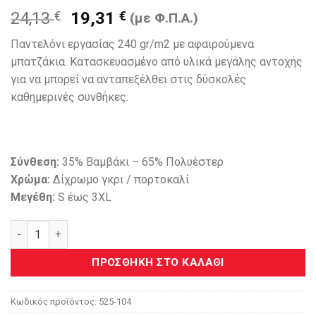
Original
Η
24,13
€
19,31
€
(με Φ.Π.Α.)
price
τρέχουσα
Παντελόνι εργασίας 240 gr/m2 με αφαιρούμενα
was:
τιμή
μπατζάκια. Κατασκευασμένο από υλικά μεγάλης αντοχής
24,13 €.
είναι:
για να μπορεί να ανταπεξέλθει στις δύσκολές
19,31 €.
καθημερινές συνθήκες.
Σύνθεση:
35% Βαμβάκι – 65% Πολυέστερ
Χρώμα:
Δίχρωμο γκρι / πορτοκαλί
Μεγέθη:
S έως 3XL
Παντελόνι Εργασίας Με Αφαιρούμενα Μπατζάκια (2 Σε 1) 52
ΠΡΟΣΘΉΚΗ ΣΤΟ ΚΑΛΆΘΙ
Κωδικός προϊόντος:
525-104