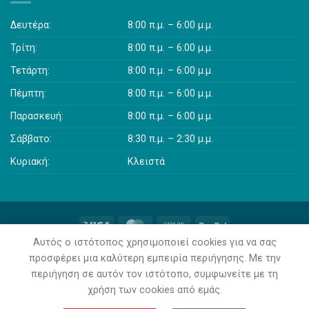
Δευτέρα:
8:00 π.μ. – 6:00 μ.μ.
Τρίτη:
8:00 π.μ. – 6:00 μ.μ.
Τετάρτη:
8:00 π.μ. – 6:00 μ.μ.
Πέμπτη:
8:00 π.μ. – 6:00 μ.μ.
Παρασκευή:
8:00 π.μ. – 6:00 μ.μ.
Σάββατο:
8:30 π.μ. – 2:30 μ.μ.
Κυριακή:
Κλειστά
Αυτός ο ιστότοπος χρησιμοποιεί cookies για να σας
Η ΕΤΑΙΡΊΑ
ΕΠΙΚΟΙΝΩΝΊΑ
ΠΟΛΙΤΙΚΉ ΑΠΟΡΡΉΤΟΥ
ΌΡΟΙ ΧΡΉΣΗΣ
προσφέρει μια καλύτερη εμπειρία περιήγησης. Με την
ΤΡΌΠΟΙ ΠΛΗΡΩΜΉΣ
ΤΡΌΠΟΙ ΑΠΟΣΤΟΛΉΣ
περιήγηση σε αυτόν τον ιστότοπο, συμφωνείτε με τη
ΕΠΙΣΤΡΟΦΈΣ ΠΡΟΪΌΝΤΩΝ / ΥΠΑΝΑΧΏΡΗΣΗ
χρήση των cookies από εμάς.
Copyright 2026 ©
3Μ Paraskevopoulos
Κατασκευή
Ιστοσελίδων
&
Φιλοξενία Ιστοσελίδων
από