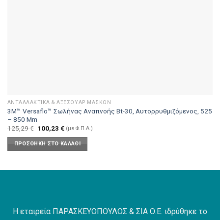
ΑΝΤΑΛΛΑΚΤΙΚΆ & ΑΞΕΣΟΥΆΡ ΜΑΣΚΏΝ
3M™ Versaflo™ Σωλήνας Αναπνοής Bt-30, Αυτορρυθμιζόμενος, 525
– 850 Mm
Original
Η
125,29
€
100,23
€
(με Φ.Π.Α.)
price
τρέχουσα
was:
τιμή
ΠΡΟΣΘΉΚΗ ΣΤΟ ΚΑΛΆΘΙ
125,29 €.
είναι:
100,23 €.
Η εταιρεία ΠΑΡΑΣΚΕΥΟΠΟΥΛΟΣ & ΣΙΑ Ο.Ε. ιδρύθηκε το