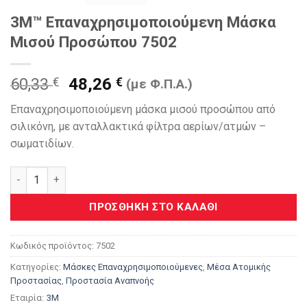
3Μ™ Επαναχρησιμοποιούμενη Μάσκα
Μισού Προσώπου 7502
Original
Η
60,33
€
48,26
€
(με Φ.Π.Α.)
price
τρέχουσα
Επαναχρησιμοποιούμενη μάσκα μισού προσώπου από
was:
τιμή
σιλικόνη, με ανταλλακτικά φίλτρα αερίων/ατμών –
60,33 €.
είναι:
σωματιδίων.
48,26 €.
3Μ™ Επαναχρησιμοποιούμενη Μάσκα Μισού Προσώπου 7502
ΠΡΟΣΘΉΚΗ ΣΤΟ ΚΑΛΆΘΙ
Κωδικός προϊόντος:
7502
Κατηγορίες:
Μάσκες Επαναχρησιμοποιούμενες
,
Μέσα Ατομικής
Προστασίας
,
Προστασία Αναπνοής
Εταιρία:
3M