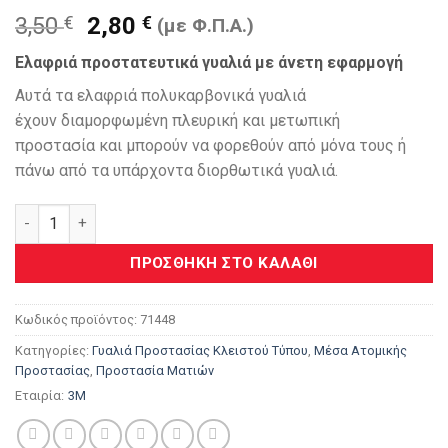
Original
Η
3,50
€
2,80
€
(με Φ.Π.Α.)
price
τρέχουσα
Ελαφριά προστατευτικά γυαλιά με άνετη εφαρμογή
was:
τιμή
3,50 €.
είναι:
Αυτά τα ελαφριά πολυκαρβονικά γυαλιά
2,80 €.
έχουν διαμορφωμένη πλευρική και μετωπική
προστασία και μπορούν να φορεθούν από μόνα τους ή
πάνω από τα υπάρχοντα διορθωτικά γυαλιά.
3Μ™ Γυαλιά Προστασίας Σειρά Classic - Αντιχαρακτικά 7144
ΠΡΟΣΘΉΚΗ ΣΤΟ ΚΑΛΆΘΙ
Κωδικός προϊόντος:
71448
Κατηγορίες:
Γυαλιά Προστασίας Κλειστού Τύπου
,
Μέσα Ατομικής
Προστασίας
,
Προστασία Ματιών
Εταιρία:
3M