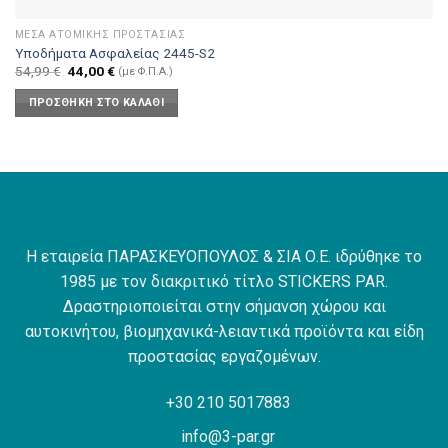
ΜΈΣΑ ΑΤΟΜΙΚΉΣ ΠΡΟΣΤΑΣΊΑΣ
Υποδήματα Ασφαλείας 2445-S2
Original
Η
54,99
€
44,00
€
(με Φ.Π.Α.)
price
τρέχουσα
was:
τιμή
ΠΡΟΣΘΉΚΗ ΣΤΟ ΚΑΛΆΘΙ
54,99 €.
είναι:
44,00 €.
Η εταιρεία ΠΑΡΑΣΚΕΥΟΠΟΥΛΟΣ & ΣΙΑ Ο.Ε. ιδρύθηκε το
1985 με τον διακριτικό τίτλο STICKERS PAR.
Δραστηριοποιείται στην σήμανση χώρου και
αυτοκινήτου, βιομηχανικά-λειαντικά προϊόντα και είδη
προστασίας εργαζομένων.
+30 210 5017883
info@3-par.gr