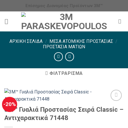
Μετάβαση
Επίσημος Διανομέας Προϊόντων 3Μ™
στο
περιεχόμενο
ΑΡΧΙΚΉ ΣΕΛΊΔΑ
/
ΜΈΣΑ ΑΤΟΜΙΚΉΣ ΠΡΟΣΤΑΣΊΑΣ
/
ΠΡΟΣΤΑΣΊΑ ΜΑΤΙΏΝ
ΦΙΛΤΡΆΡΙΣΜΑ
-20%
3Μ™ Γυαλιά Προστασίας Σειρά Classic –
Αντιχαρακτικά 71448