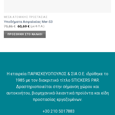
ΜΈΣΑ ΑΤΟΜΙΚΉΣ ΠΡΟΣΤΑΣΊΑΣ
Υποδήματα Ασφαλείας Mer-S3
Original
Η
75,86
€
60,69
€
(με Φ.Π.Α.)
price
τρέχουσα
was:
τιμή
ΠΡΟΣΘΉΚΗ ΣΤΟ ΚΑΛΆΘΙ
75,86 €.
είναι:
60,69 €.
Η εταιρεία ΠΑΡΑΣΚΕΥΟΠΟΥΛΟΣ & ΣΙΑ Ο.Ε. ιδρύθηκε το
1985 με τον διακριτικό τίτλο STICKERS PAR.
Δραστηριοποιείται στην σήμανση χώρου και
αυτοκινήτου, βιομηχανικά-λειαντικά προϊόντα και είδη
προστασίας εργαζομένων.
+30 210 5017883