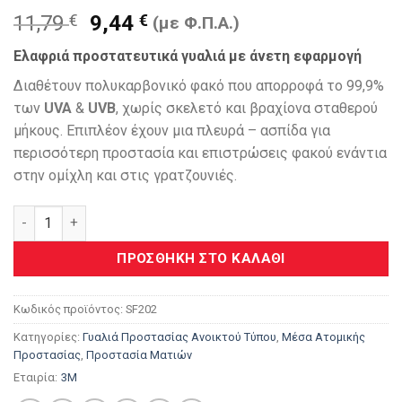
Original
Η
11,79
€
9,44
€
(με Φ.Π.Α.)
price
τρέχουσα
Ελαφριά προστατευτικά γυαλιά με άνετη εφαρμογή
was:
τιμή
11,79 €.
είναι:
Διαθέτουν πολυκαρβονικό φακό που απορροφά το 99,9%
9,44 €.
των
UVA
&
UVB
, χωρίς σκελετό και βραχίονα σταθερού
μήκους. Επιπλέον έχουν μια πλευρά – ασπίδα για
περισσότερη προστασία και επιστρώσεις φακού ενάντια
στην ομίχλη και στις γρατζουνιές.
3Μ™ Γυαλιά Προστασίας Φιμέ Securefit ™ Σειρα 200 Classic 
ΠΡΟΣΘΉΚΗ ΣΤΟ ΚΑΛΆΘΙ
Κωδικός προϊόντος:
SF202
Κατηγορίες:
Γυαλιά Προστασίας Ανοικτού Τύπου
,
Μέσα Ατομικής
Προστασίας
,
Προστασία Ματιών
Εταιρία:
3M