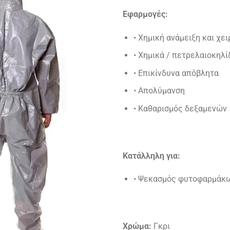
45,7
Εφαρμογές:
• Χημική ανάμειξη και χε
• Χημικά / πετρελαιοκηλί
• Επικίνδυνα απόβλητα
• Απολύμανση
• Καθαρισμός δεξαμενών
Κατάλληλη για:
• Ψεκασμός φυτοφαρμάκ
Χρώμα:
Γκρι