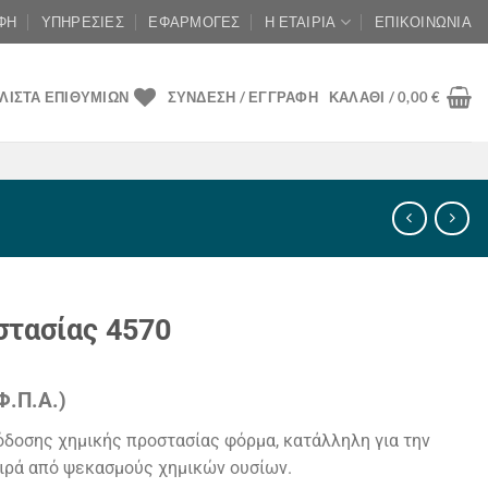
ΦΉ
ΥΠΗΡΕΣΊΕΣ
ΕΦΑΡΜΟΓΈΣ
Η ΕΤΑΙΡΊΑ
ΕΠΙΚΟΙΝΩΝΊΑ
ΛΊΣΤΑ ΕΠΙΘΥΜΙΏΝ
ΣΎΝΔΕΣΗ / ΕΓΓΡΑΦΉ
ΚΑΛΆΘΙ /
0,00
€
τασίας 4570
Φ.Π.Α.)
χουσα
πόδοσης χημικής προστασίας φόρμα, κατάλληλη για την
ή
ειρά από ψεκασμούς χημικών ουσίων.
ι: