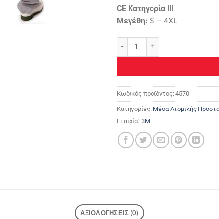
CE Κατηγορία
IΙΙ
Μεγέθη:
S – 4XL
3Μ™ Φόρμα Προστασίας 4570 π
Κωδικός προϊόντος:
4570
Κατηγορίες:
Μέσα Ατομικής Προστα
Εταιρία:
3M
ΑΞΙΟΛΟΓΉΣΕΙΣ (0)