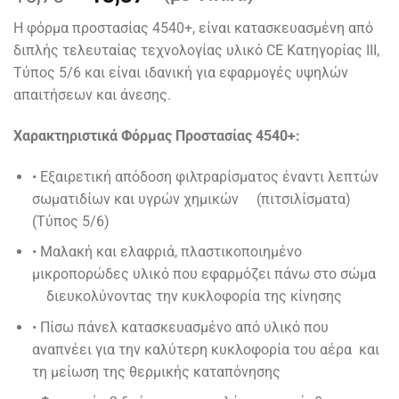
price
τρέχουσα
Η φόρμα προστασίας 4540+, είναι κατασκευασμένη από
was:
τιμή
διπλής τελευταίας τεχνολογίας υλικό CE Κατηγορίας ΙΙΙ,
16,70 €.
είναι:
Τύπος 5/6 και είναι ιδανική για εφαρμογές υψηλών
13,37 €.
απαιτήσεων και άνεσης.
Χαρακτηριστικά Φόρμας Προστασίας 4540+:
• Εξαιρετική απόδοση φιλτραρίσματος έναντι λεπτών
σωματιδίων και υγρών χημικών (πιτσιλίσματα)
(Τύπος 5/6)
• Μαλακή και ελαφριά, πλαστικοποιημένο
μικροπορώδες υλικό που εφαρμόζει πάνω στο σώμα
διευκολύνοντας την κυκλοφορία της κίνησης
• Πίσω πάνελ κατασκευασμένο από υλικό που
αναπνέει για την καλύτερη κυκλοφορία του αέρα και
τη μείωση της θερμικής καταπόνησης