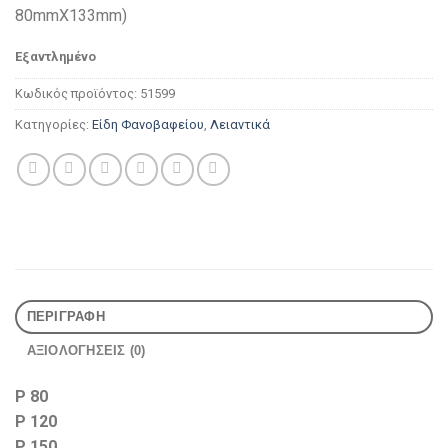
was:
τιμή
80mmΧ133mm)
2,48 €.
είναι:
1,98 €.
Εξαντλημένο
Κωδικός προϊόντος:
51599
Κατηγορίες:
Είδη Φανοβαφείου
,
Λειαντικά
ΠΕΡΙΓΡΑΦΉ
ΑΞΙΟΛΟΓΉΣΕΙΣ (0)
P 80
P 120
P 150