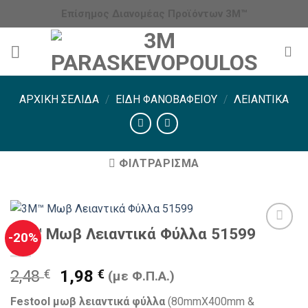
Μετάβαση
Επίσημος Διανομέας Προϊόντων 3Μ™
στο
περιεχόμενο
ΑΡΧΙΚΉ ΣΕΛΊΔΑ
/
ΕΊΔΗ ΦΑΝΟΒΑΦΕΊΟΥ
/
ΛΕΙΑΝΤΙΚΆ
ΦΙΛΤΡΆΡΙΣΜΑ
3Μ™ Μωβ Λειαντικά Φύλλα 51599
-20%
Original
Η
2,48
€
1,98
€
(με Φ.Π.Α.)
price
τρέχουσα
Festool μωβ λειαντικά φύλλα
(80mmΧ400mm &