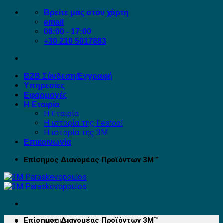
Μετάβαση
Βρείτε μας στον χάρτη
στο
email
περιεχόμενο
08:00 - 17:00
+30 210 5017883
B2B Σύνδεση/Εγγραφή
Υπηρεσίες
Εφαρμογές
Η Εταιρία
Η Εταιρία
Η ιστορία της Festool
Η ιστορία της 3M
Επικοινωνία
Επίσημος Διανομέας Προϊόντων 3Μ™
Επίσημος Διανομέας Προϊόντων 3Μ™
ΑΡΧΙΚΉ