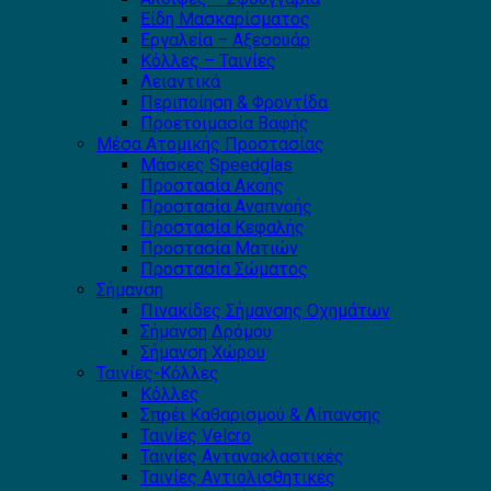
Είδη Μασκαρίσματος
Εργαλεία – Αξεσουάρ
Κόλλες – Ταινίες
Λειαντικά
Περιποίηση & Φροντίδα
Προετοιμασία Βαφής
Μέσα Ατομικής Προστασίας
Μάσκες Speedglas
Προστασία Ακοής
Προστασία Αναπνοής
Προστασία Κεφαλής
Προστασία Ματιών
Προστασία Σώματος
Σήμανση
Πινακίδες Σήμανσης Οχημάτων
Σήμανση Δρόμου
Σήμανση Χώρου
Ταινίες-Κόλλες
Κόλλες
Σπρέι Καθαρισμού & Λίπανσης
Ταινίες Velcro
Ταινίες Αντανακλαστικές
Ταινίες Αντιολισθητικές