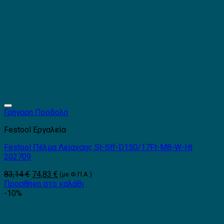
Γρήγορη Προβολή
Festool Εργαλεία
Festool Πέλμα Λείανσης St-Stf-D150/17Ft-M8-W-Ht
202709
Original
Η
83,14
€
74,83
€
(με Φ.Π.Α.)
price
τρέχουσα
Προσθήκη στο καλάθι
was:
τιμή
-10%
83,14 €.
είναι:
74,83 €.