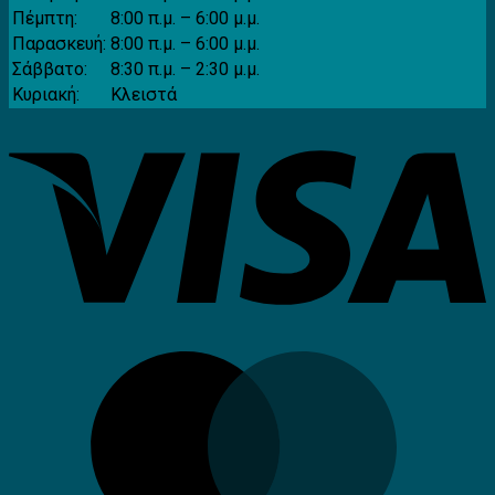
Πέμπτη:
8:00 π.μ. – 6:00 μ.μ.
Παρασκευή:
8:00 π.μ. – 6:00 μ.μ.
Σάββατο:
8:30 π.μ. – 2:30 μ.μ.
Κυριακή:
Κλειστά