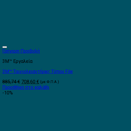
Γρήγορη Προβολή
3Μ™ Εργαλεία
3M™ Ταινιολειαντήρες Τύπου File
Original
Η
885,74
€
708,60
€
(με Φ.Π.Α.)
price
τρέχουσα
Προσθήκη στο καλάθι
was:
τιμή
-10%
885,74 €.
είναι:
708,60 €.