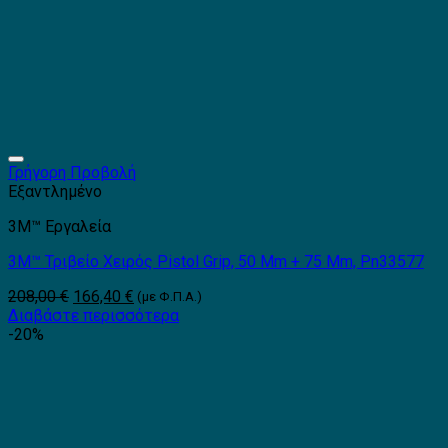
Γρήγορη Προβολή
Εξαντλημένο
3Μ™ Εργαλεία
3M™ Τριβείο Χειρός Pistol Grip, 50 Mm + 75 Mm, Pn33577
Original
Η
208,00
€
166,40
€
(με Φ.Π.Α.)
price
τρέχουσα
Διαβάστε περισσότερα
was:
τιμή
-20%
208,00 €.
είναι:
166,40 €.