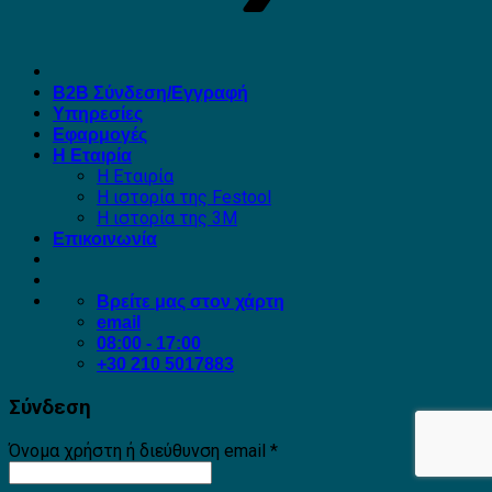
B2B Σύνδεση/Εγγραφή
Υπηρεσίες
Εφαρμογές
Η Εταιρία
Η Εταιρία
Η ιστορία της Festool
Η ιστορία της 3M
Επικοινωνία
Βρείτε μας στον χάρτη
email
08:00 - 17:00
+30 210 5017883
Σύνδεση
Απαιτείται
Όνομα χρήστη ή διεύθυνση email
*