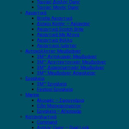
Ταινίες Διπλής Όψης
Ταινίες Μονής Όψης
Λειαντικά
Bristle Λειαντικά
Δίσκοι Κοπής – Λείανσης
Λειαντικά Scotch Brite
Λειαντικά Με Άξονα
Λειαντικά Φύλλα
Λειαντικοί Ιμάντες
Αυτοκόλλητες Μεμβράνες
3Μ™ Αντηλιακές Μεμβράνες
3Μ™ Αρχιτεκτονικές Μεμβράνες
3Μ™ Διακοσμητικές Μεμβράνες
3Μ™ Μεμβράνες Ασφαλείας
Εργαλεία
3Μ™ Εργαλεία
Festool Εργαλεία
Marine
Αλοιφές – Σφουγγάρια
Είδη Μασκαρίσματος
Εργαλεία – Αξεσουάρ
Καταναλωτικά
Command
Διπλής Όψης – Dual Lock