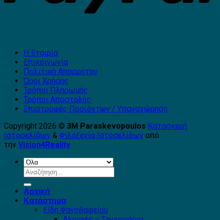
Η Εταιρία
Επικοινωνία
Πολιτική Απορρήτου
Όροι Χρήσης
Τρόποι Πληρωμής
Τρόποι Αποστολής
Επιστροφές Προϊόντων / Υπαναχώρηση
Copyright 2026 ©
3Μ Paraskevopoulos
Κατασκευή
Ιστοσελίδων
&
Φιλοξενία Ιστοσελίδων
από
την
Vision4Reality
Αναζήτηση
για:
Αρχική
Κατάστημα
Είδη Φανοβαφείου
Αλοιφές – Σφουγγάρια