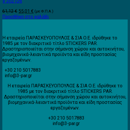
V 202726
Original
Η
61,12
€
55,01
€
(με Φ.Π.Α.)
price
τρέχουσα
Προσθήκη στο καλάθι
was:
τιμή
61,12 €.
είναι:
55,01 €.
Η εταιρεία ΠΑΡΑΣΚΕΥΟΠΟΥΛΟΣ & ΣΙΑ Ο.Ε. ιδρύθηκε το
1985 με τον διακριτικό τίτλο STICKERS PAR.
Δραστηριοποιείται στην σήμανση χώρου και αυτοκινήτου,
βιομηχανικά-λειαντικά προϊόντα και είδη προστασίας
εργαζομένων.
+30 210 5017883
info@3-par.gr
Η εταιρεία ΠΑΡΑΣΚΕΥΟΠΟΥΛΟΣ & ΣΙΑ Ο.Ε. ιδρύθηκε το
1985 με τον διακριτικό τίτλο STICKERS PAR.
Δραστηριοποιείται στην σήμανση χώρου και αυτοκινήτου,
βιομηχανικά-λειαντικά προϊόντα και είδη προστασίας
εργαζομένων.
+30 210 5017883
info@3-par.gr