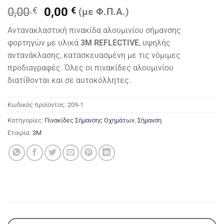
Original
Η
0,00
€
0,00
€
(με Φ.Π.Α.)
price
τρέχουσα
Αντανακλαστική πινακίδα αλουμινίου σήμανσης
was:
τιμή
φορτηγών με υλικά
3M REFLECTIVE
, υψηλής
0,00 €.
είναι:
αντανάκλασης, κατασκευασμένη με τις νόμιμες
0,00 €.
προδιαγραφές. Όλες οι πινακίδες αλουμινίου
διατίθονται και σε αυτοκόλλητες.
Κωδικός προϊόντος:
209-1
Κατηγορίες:
Πινακίδες Σήμανσης Οχημάτων
,
Σήμανση
Εταιρία:
3M