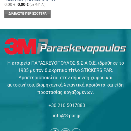
Original
Η
0,00
€
0,00
€
(με Φ.Π.Α.)
price
τρέχουσα
was:
τιμή
ΔΙΑΒΆΣΤΕ ΠΕΡΙΣΣΌΤΕΡΑ
0,00 €.
είναι:
0,00 €.
Η εταιρεία ΠΑΡΑΣΚΕΥΟΠΟΥΛΟΣ & ΣΙΑ Ο.Ε. ιδρύθηκε το
1985 με τον διακριτικό τίτλο STICKERS PAR.
Δραστηριοποιείται στην σήμανση χώρου και
αυτοκινήτου, βιομηχανικά-λειαντικά προϊόντα και είδη
προστασίας εργαζομένων.
+30 210 5017883
info@3-par.gr