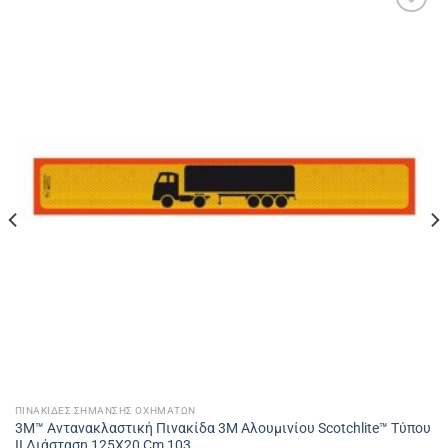
Πρόσθήκη
στην
λίστα
επιθυμιών
ΠΙΝΑΚΊΔΕΣ ΣΉΜΑΝΣΗΣ ΟΧΗΜΆΤΩΝ
3Μ™ Αντανακλαστική Πινακίδα 3M Αλουμινίου Scotchlite™ Τύπου
II Διάσταση 125X20 Cm 103