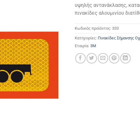
was:
τιμή
υψηλής αντανάκλασης, κατα
0,00 €.
είναι:
πινακίδες αλουμινίου διατίθ
0,00 €
Κωδικός προϊόντος:
333
Κατηγορίες:
Πινακίδες Σήμανσης Ο
Εταιρία:
3M