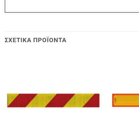
ΣΧΕΤΙΚΆ ΠΡΟΪΌΝΤΑ
Πρόσθήκη
στην
λίστα
επιθυμιών