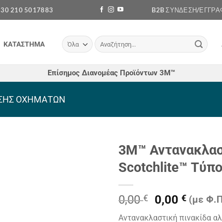
+30 210 5017883
B2B ΣΎΝΔΕΣΗ/ΕΓΓΡΑ
Αναζήτηση
ΚΑΤΆΣΤΗΜΑ
για:
Επίσημος Διανομέας Προϊόντων 3Μ™
ΝΣΗΣ ΟΧΗΜΆΤΩΝ
3Μ™ Αντανακλασ
Scotchlite™ Τύπ
Πρόσθήκη
στην λίστα
επιθυμιών
Original
Η
0,00
€
0,00
€
(με Φ.Π
price
τρέχο
Αντανακλαστική πινακίδα α