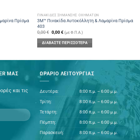
ΠΙΝΑΚΊΔΕΣ ΣΉΜΑΝΣΗΣ ΟΧΗΜΆΤΩΝ
μαρίνα Πρίσμα
3Μ™ Πινακίδα Αυτοκόλλητη & Λαμαρίνα Πρίσμα
403
Original
Η
0,00
€
0,00
€
(με Φ.Π.Α.)
price
τρέχουσα
was:
τιμή
ΔΙΑΒΆΣΤΕ ΠΕΡΙΣΣΌΤΕΡΑ
0,00 €.
είναι:
0,00 €.
ER ΜΑΣ
ΩΡΆΡΙΟ ΛΕΙΤΟΥΡΓΊΑΣ
ορές και τις
Δευτέρα:
8:00 π.μ. – 6:00 μ.μ.
Τρίτη:
8:00 π.μ. – 6:00 μ.μ.
Τετάρτη:
8:00 π.μ. – 6:00 μ.μ.
Πέμπτη:
8:00 π.μ. – 6:00 μ.μ.
Παρασκευή:
8:00 π.μ. – 6:00 μ.μ.