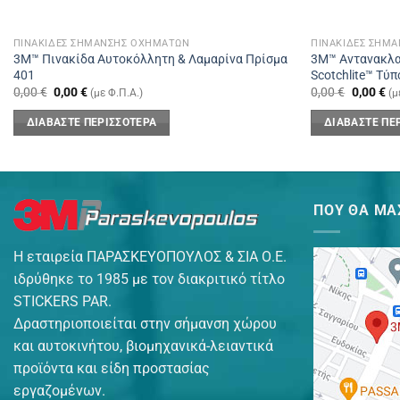
ΠΙΝΑΚΊΔΕΣ ΣΉΜΑΝΣΗΣ ΟΧΗΜΆΤΩΝ
ΠΙΝΑΚΊΔΕΣ ΣΉΜ
3Μ™ Πινακίδα Αυτοκόλλητη & Λαμαρίνα Πρίσμα
3Μ™ Αντανακλα
401
Scotchlite™ Τύ
Original
Η
Original
Η
0,00
€
0,00
€
0,00
€
0,00
€
(με Φ.Π.Α.)
(μ
price
τρέχουσα
price
τρ
was:
τιμή
was:
τι
ΔΙΑΒΆΣΤΕ ΠΕΡΙΣΣΌΤΕΡΑ
ΔΙΑΒΆΣΤΕ ΠΕ
0,00 €.
είναι:
0,00 €.
εί
0,00 €.
0,
ΠΟΥ ΘΑ ΜΑ
Η εταιρεία ΠΑΡΑΣΚΕΥΟΠΟΥΛΟΣ & ΣΙΑ Ο.Ε.
ιδρύθηκε το 1985 με τον διακριτικό τίτλο
STICKERS PAR.
Δραστηριοποιείται στην σήμανση χώρου
και αυτοκινήτου, βιομηχανικά-λειαντικά
προϊόντα και είδη προστασίας
εργαζομένων.