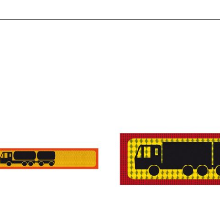
Πρόσθήκη
στην
λίστα
επιθυμιών