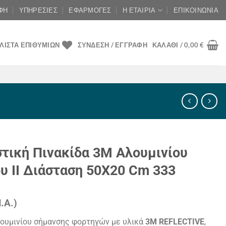
ΦΉ
ΥΠΗΡΕΣΊΕΣ
ΕΦΑΡΜΟΓΈΣ
Η ΕΤΑΙΡΊΑ
ΕΠΙΚΟΙΝΩΝΊΑ
ΛΊΣΤΑ ΕΠΙΘΥΜΙΏΝ
ΣΎΝΔΕΣΗ / ΕΓΓΡΑΦΉ
ΚΑΛΆΘΙ /
0,00
€
τική Πινακίδα 3M Αλουμινίου
ου II Διάσταση 50X20 Cm 333
.Α.)
υσα
λουμινίου σήμανσης φορτηγών με υλικά
3M REFLECTIVE
,