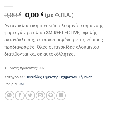
Original
Η
0,00
€
0,00
€
(με Φ.Π.Α.)
price
τρέχουσα
Αντανακλαστική πινακίδα αλουμινίου σήμανσης
was:
τιμή
φορτηγών με υλικά
3M REFLECTIVE
, υψηλής
0,00 €.
είναι:
αντανάκλασης, κατασκευασμένη με τις νόμιμες
0,00 €.
προδιαγραφές. Όλες οι πινακίδες αλουμινίου
διατίθονται και σε αυτοκόλλητες.
Κωδικός προϊόντος:
337
Κατηγορίες:
Πινακίδες Σήμανσης Οχημάτων
,
Σήμανση
Εταιρία:
3M