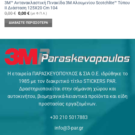
3Μ™ Αντανακλαστική Πινακίδα 3M Αλουμινίου Scotchlite™ Τύπου
II Διάσταση 125X20 Cm 104
Original
Η
0,00
€
0,00
€
(με Φ.Π.Α.)
price
τρέχουσα
was:
τιμή
ΔΙΑΒΆΣΤΕ ΠΕΡΙΣΣΌΤΕΡΑ
0,00 €.
είναι:
0,00 €.
Η εταιρεία ΠΑΡΑΣΚΕΥΟΠΟΥΛΟΣ & ΣΙΑ Ο.Ε. ιδρύθηκε το
1985 με τον διακριτικό τίτλο STICKERS PAR.
Δραστηριοποιείται στην σήμανση χώρου και
αυτοκινήτου, βιομηχανικά-λειαντικά προϊόντα και είδη
προστασίας εργαζομένων.
+30 210 5017883
info@3-par.gr