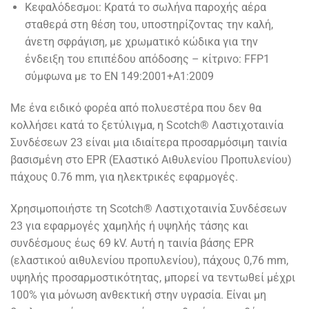
Κεφαλόδεσμοι: Κρατά το σωλήνα παροχής αέρα
σταθερά στη θέση του, υποστηρίζοντας την καλή,
άνετη σφράγιση, με χρωματικό κώδικα για την
ένδειξη του επιπέδου απόδοσης – κίτρινο: FFP1
σύμφωνα με το EN 149:2001+A1:2009
Με ένα ειδικό φορέα από πολυεστέρα που δεν θα
κολλήσει κατά το ξετύλιγμα, η Scotch® Λαστιχοταινία
Συνδέσεων 23 είναι μια ιδιαίτερα προσαρμόσιμη ταινία
βασισμένη στο EPR (Ελαστικό Αιθυλενίου Προπυλενίου)
πάχους 0.76 mm, για ηλεκτρικές εφαρμογές.
Χρησιμοποιήστε τη Scotch® Λαστιχοταινία Συνδέσεων
23 για εφαρμογές χαμηλής ή υψηλής τάσης και
συνδέσμους έως 69 kV. Αυτή η ταινία βάσης EPR
(ελαστικού αιθυλενίου προπυλενίου), πάχους 0,76 mm,
υψηλής προσαρμοστικότητας, μπορεί να τεντωθεί μέχρι
100% για μόνωση ανθεκτική στην υγρασία. Είναι μη