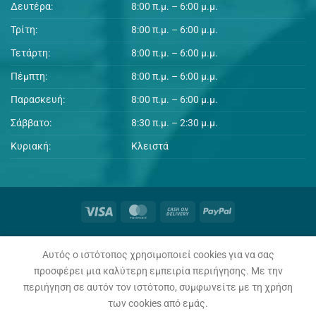
Δευτέρα:
8:00 π.μ. – 6:00 μ.μ.
Τρίτη:
8:00 π.μ. – 6:00 μ.μ.
Τετάρτη:
8:00 π.μ. – 6:00 μ.μ.
Πέμπτη:
8:00 π.μ. – 6:00 μ.μ.
Παρασκευή:
8:00 π.μ. – 6:00 μ.μ.
Σάββατο:
8:30 π.μ. – 2:30 μ.μ.
Κυριακή:
Κλειστά
Η ΕΤΑΙΡΊΑ
ΕΠΙΚΟΙΝΩΝΊΑ
ΠΟΛΙΤΙΚΉ ΑΠΟΡΡΉΤΟΥ
ΌΡΟΙ ΧΡΉΣΗΣ
ΤΡΌΠΟΙ ΠΛΗΡΩΜΉΣ
ΤΡΌΠΟΙ ΑΠΟΣΤΟΛΉΣ
Αυτός ο ιστότοπος χρησιμοποιεί cookies για να σας
ΕΠΙΣΤΡΟΦΈΣ ΠΡΟΪΌΝΤΩΝ / ΥΠΑΝΑΧΏΡΗΣΗ
προσφέρει μια καλύτερη εμπειρία περιήγησης. Με την
Copyright 2026 ©
3Μ Paraskevopoulos
Κατασκευή
περιήγηση σε αυτόν τον ιστότοπο, συμφωνείτε με τη χρήση
Ιστοσελίδων
&
Φιλοξενία Ιστοσελίδων
από την
Vision4Reality
των cookies από εμάς.