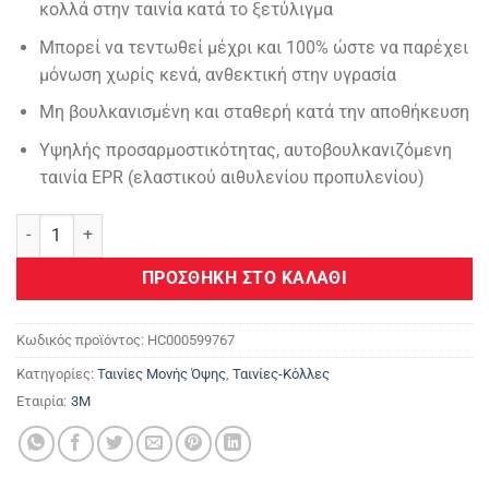
κολλά στην ταινία κατά το ξετύλιγμα
22,78 €.
είναι:
18,23 €.
Μπορεί να τεντωθεί μέχρι και 100% ώστε να παρέχει
μόνωση χωρίς κενά, ανθεκτική στην υγρασία
Μη βουλκανισμένη και σταθερή κατά την αποθήκευση
Υψηλής προσαρμοστικότητας, αυτοβουλκανιζόμενη
ταινία EPR (ελαστικού αιθυλενίου προπυλενίου)
3Μ™ Scotch® Λαστιχοταινία Συνδέσεων 23 - 19 mm x 9.15 m Χύμα
ΠΡΟΣΘΉΚΗ ΣΤΟ ΚΑΛΆΘΙ
Κωδικός προϊόντος:
HC000599767
Κατηγορίες:
Ταινίες Μονής Όψης
,
Ταινίες-Κόλλες
Εταιρία:
3M