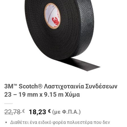
3Μ™ Scotch® Λαστιχοταινία Συνδέσεων
23 – 19 mm x 9.15 m Χύμα
Original
Η
22,78
€
18,23
€
(με Φ.Π.Α.)
price
τρέχουσα
Διαθέτει ένα ειδικό φορέα πολυεστέρα που δεν
was:
τιμή