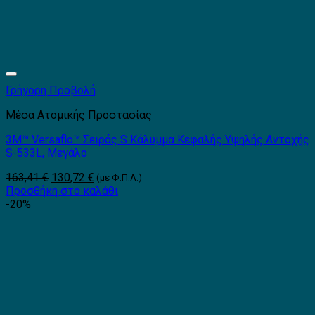
Γρήγορη Προβολή
Μέσα Ατομικής Προστασίας
3M™ Versaflo™ Σειράς S Κάλυμμα Κεφαλής Υψηλής Αντοχής
S-533L, Μεγάλο
Original
Η
163,41
€
130,72
€
(με Φ.Π.Α.)
price
τρέχουσα
Προσθήκη στο καλάθι
was:
τιμή
-20%
163,41 €.
είναι:
130,72 €.