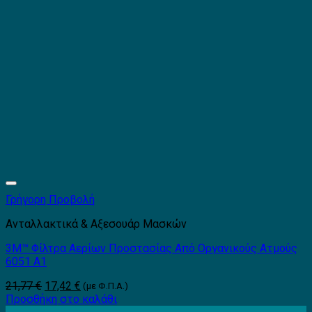
Γρήγορη Προβολή
Ανταλλακτικά & Αξεσουάρ Μασκών
3Μ™ Φίλτρα Αερίων Προστασίας Από Οργανικούς Ατμούς
6051 A1
Original
Η
21,77
€
17,42
€
(με Φ.Π.Α.)
price
τρέχουσα
Προσθήκη στο καλάθι
was:
τιμή