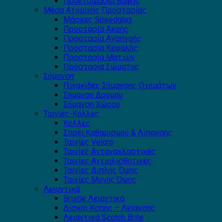
Προετοιμασία Βαφής
Μέσα Ατομικής Προστασίας
Μάσκες Speedglas
Προστασία Ακοής
Προστασία Αναπνοής
Προστασία Κεφαλής
Προστασία Ματιών
Προστασία Σώματος
Σήμανση
Πινακίδες Σήμανσης Οχημάτων
Σήμανση Δρόμου
Σήμανση Χώρου
Ταινίες-Κόλλες
Κόλλες
Σπρέι Καθαρισμού & Λίπανσης
Ταινίες Velcro
Ταινίες Αντανακλαστικές
Ταινίες Αντιολισθητικές
Ταινίες Διπλής Όψης
Ταινίες Μονής Όψης
Λειαντικά
Bristle Λειαντικά
Δίσκοι Κοπής – Λείανσης
Λειαντικά Scotch Brite