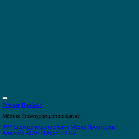
Γρήγορη Προβολή
Μάσκες Επαναχρησιμοποιούμενες
3Μ™ Επαναχρησιμοποιούμενη Μάσκα Προστασίας
Αναπνοής 4279+ FFABEK1P3 R D