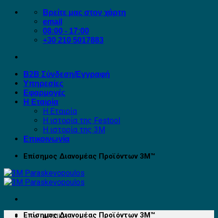
Μετάβαση
Βρείτε μας στον χάρτη
στο
email
περιεχόμενο
08:00 - 17:00
+30 210 5017883
B2B Σύνδεση/Εγγραφή
Υπηρεσίες
Εφαρμογές
Η Εταιρία
Η Εταιρία
Η ιστορία της Festool
Η ιστορία της 3M
Επικοινωνία
Επίσημος Διανομέας Προϊόντων 3Μ™
Επίσημος Διανομέας Προϊόντων 3Μ™
ΑΡΧΙΚΉ