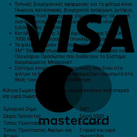
Τυπικές βιομηχανικές εφαρμογές για τα φίλτρα είναι:
Γεωργία, κατασκευές, βιομηχανία τροφίμων, χυτήρια,
φαρμακευτική βιομηχανία, χημικές ουσίες σε μορφή
σκόνης, λατομεία κεραμικών, πυρίμαχα υλικά,
ξυλουργικές εργασίες.
Κατάλληλα για τις 3M™ Σειράς 6000 και 3M™ Σειράς
7000 Μάσκες Μισού και Ολοκλήρου Προσώπου.
Τα φίλτρα μπορούν να χρησιμοποιηθούν με όλες τις
3M™ Επαναχρησιμοποιούμενες Μάσκες Μισού και
Ολοκλήρου Προσώπου που διαθέτουν το Σύστημα
Κουμπώματος Μπαγιονέτ
Σύστημα κουμπώματος μπαγιονέτ, που δίνει στα
φίλτρα τη δυνατότητα να εφαρμόζουν κουμπωτά στη
θέση τους για εύκολη τοποθέτηση
Φίλτρα Σωματιδίων 5925 που προστατεύουν από στερεά
και υγρά σωματίδια.
Εμπορικό Σήμα
3M™
Σειρά Προϊόντος
Σειρά 5000
Τύπος Προστασίας
Σωματίδια
Τύπος Προστασίας Αερίων και
Στερεά και υγρά
Ατμών
σωματίδια