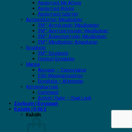
Λειαντικά Με Άξονα
Λειαντικά Φύλλα
Λειαντικοί Ιμάντες
Αυτοκόλλητες Μεμβράνες
3Μ™ Αντηλιακές Μεμβράνες
3Μ™ Αρχιτεκτονικές Μεμβράνες
3Μ™ Διακοσμητικές Μεμβράνες
3Μ™ Μεμβράνες Ασφαλείας
Εργαλεία
3Μ™ Εργαλεία
Festool Εργαλεία
Marine
Αλοιφές – Σφουγγάρια
Είδη Μασκαρίσματος
Εργαλεία – Αξεσουάρ
Καταναλωτικά
Command
Διπλής Όψης – Dual Lock
Σύνδεση / Εγγραφή
Καλάθι /
0,00
€
Καλάθι