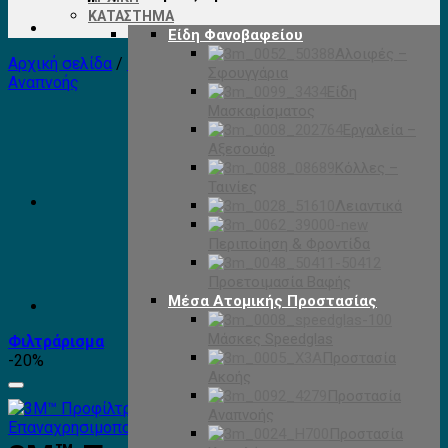
ΚΑΤΆΣΤΗΜΑ
Είδη Φανοβαφείου
Αλοιφές –
Αρχική σελίδα
/
Μέσα Ατομικής Προστασίας
/
Προστασία
Σφουγγάρια
Αναπνοής
Είδη
Μασκαρίσματος
Εργαλεία –
Αξεσουάρ
Κόλλες –
Ταινίες
Λειαντικά
Περιποίηση & Φροντίδα
Προετοιμασία Βαφής
Μέσα Ατομικής Προστασίας
Μάσκες Speedglas
Φιλτράρισμα
Προστασία
-20%
Ακοής
Προστασία
Αναπνοής
Προστασία