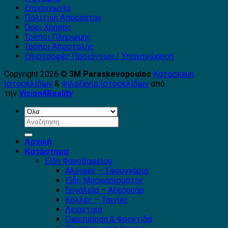
Επικοινωνία
Πολιτική Απορρήτου
Όροι Χρήσης
Τρόποι Πληρωμής
Τρόποι Αποστολής
Επιστροφές Προϊόντων / Υπαναχώρηση
Copyright 2026 ©
3Μ Paraskevopoulos
Κατασκευή
Ιστοσελίδων
&
Φιλοξενία Ιστοσελίδων
από
την
Vision4Reality
Αναζήτηση
για:
Αρχική
Κατάστημα
Είδη Φανοβαφείου
Αλοιφές – Σφουγγάρια
Είδη Μασκαρίσματος
Εργαλεία – Αξεσουάρ
Κόλλες – Ταινίες
Λειαντικά
Περιποίηση & Φροντίδα