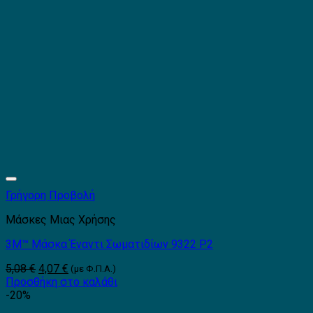
Γρήγορη Προβολή
Μάσκες Μιας Χρήσης
3Μ™ Μάσκα Έναντι Σωματιδίων 9322 Ρ2
Original
Η
5,08
€
4,07
€
(με Φ.Π.Α.)
price
τρέχουσα
Προσθήκη στο καλάθι
was:
τιμή
-20%
5,08 €.
είναι: