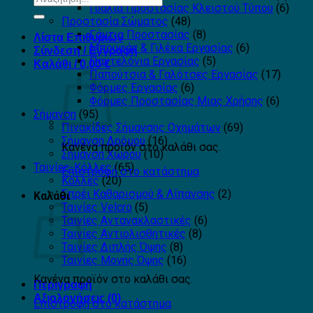
Γυαλιά Προστασίας Κλειστού Τύπου
(6)
για:
Προστασία Σώματος
(48)
Γάντια Προστασίας
(8)
Λίστα Επιθυμιών
Μπουφάν & Γιλέκα Εργασίας
(6)
Σύνδεση / Εγγραφή
Παντελόνια Εργασίας
(5)
Καλάθι /
0,00
€
Παπούτσια & Γαλότσες Εργασίας
(17)
Φόρμες Εργασίας
(6)
Φόρμες Προστασίας Μιας Χρήσης
(6)
Σήμανση
(95)
Πινακίδες Σήμανσης Οχημάτων
(69)
Σήμανση Δρόμου
(16)
Κανένα προϊόν στο καλάθι σας.
Σήμανση Χώρου
(10)
Ταινίες-Κόλλες
(65)
Επιστροφή στο κατάστημα
Κόλλες
(20)
Σπρέι Καθαρισμού & Λίπανσης
(2)
Καλάθι
Ταινίες Velcro
(5)
Ταινίες Αντανακλαστικές
(6)
Ταινίες Αντιολισθητικές
(8)
Ταινίες Διπλής Όψης
(8)
Ταινίες Μονής Όψης
(16)
Κανένα προϊόν στο καλάθι σας.
Περιγραφή
Αξιολογήσεις (0)
Επιστροφή στο κατάστημα