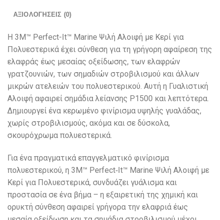
ΑΞΙΟΛΟΓΉΣΕΙΣ (0)
Η 3M™ Perfect-It™ Marine Ψιλή Αλοιφή με Κερί για
Πολυεστερικά έχει σύνθεση για τη γρήγορη αφαίρεση της
ελαφράς έως μεσαίας οξείδωσης, των ελαφρών
γρατζουνιών, των σημαδιών στροβιλισμού και άλλων
μικρών ατελειών του πολυεστερικού. Αυτή η Γυαλιστική
Αλοιφή αφαιρεί σημάδια λείανσης P1500 και λεπτότερα.
Δημιουργεί ένα κερωμένο φινίρισμα υψηλής γυαλάδας,
χωρίς στροβιλισμούς, ακόμα και σε δύσκολα,
σκουρόχρωμα πολυεστερικά.
Για ένα πραγματικά επαγγελματικό φινίρισμα
πολυεστερικού, η 3M™ Perfect‐It™ Marine Ψιλή Αλοιφή με
Κερί για Πολυεστερικά, συνδυάζει γυάλισμα και
προστασία σε ένα βήμα – η εξαιρετική της χημική και
ορυκτή σύνθεση αφαιρεί γρήγορα την ελαφριά έως
μεσαία οξείδωση και τα σημάδια στροβιλισμού μέχρι