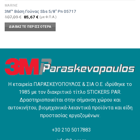
MARINE
3M™ Βάση Γούνας Sbs 5/8″ Pn 05717
Original
Η
107,09
€
85,67
€
(με Φ.Π.Α.)
price
τρέχουσα
was:
τιμή
ΔΙΑΒΆΣΤΕ ΠΕΡΙΣΣΌΤΕΡΑ
107,09 €.
είναι:
85,67 €.
Η εταιρεία ΠΑΡΑΣΚΕΥΟΠΟΥΛΟΣ & ΣΙΑ Ο.Ε. ιδρύθηκε το
1985 με τον διακριτικό τίτλο STICKERS PAR.
Δραστηριοποιείται στην σήμανση χώρου και
αυτοκινήτου, βιομηχανικά-λειαντικά προϊόντα και είδη
προστασίας εργαζομένων.
+30 210 5017883