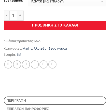
Συσκευασία:
3M™ Perfect-It™ Marine Ψιλή Αλοιφή Πολυεστερικών με Κερί
ΠΡΟΣΘΉΚΗ ΣΤΟ ΚΑΛΆΘΙ
Κωδικός προϊόντος:
Μ/Δ
Κατηγορίες:
Marine
,
Αλοιφές - Σφουγγάρια
Εταιρία:
3M
ΠΕΡΙΓΡΑΦΉ
ΕΠΙΠΛΈΟΝ ΠΛΗΡΟΦΟΡΊΕΣ