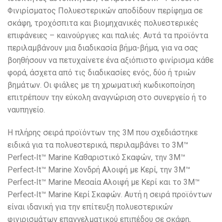
Φινιρίσματος Πολυεστερικών αποδίδουν περίφημα σε
σκάφη, τροχόσπιτα και βιομηχανικές πολυεστερικές
επιφάνειες – καινούργιες και παλιές. Αυτά τα προϊόντα
περιλαμβάνουν μια διαδικασία βήμα-βήμα, για να σας
βοηθήσουν να πετυχαίνετε ένα αξιόπιστο φινίρισμα κάθε
φορά, άσχετα από τις διαδικασίες ενός, δύο ή τριών
βημάτων. Οι φιάλες με τη χρωματική κωδικοποίηση
επιτρέπουν την εύκολη αναγνώριση στο συνεργείο ή το
ναυπηγείο.
Η πλήρης σειρά προϊόντων της 3M που σχεδιάστηκε
ειδικά για τα πολυεστερικά, περιλαμβάνει το 3M™
Perfect‐It™ Marine Καθαριστικό Σκαφών, την 3M™
Perfect‐It™ Marine Χονδρή Αλοιφή με Κερί, την 3M™
Perfect‐It™ Marine Μεσαία Αλοιφή με Κερί και το 3M™
Perfect‐It™ Marine Κερί Σκαφών. Αυτή η σειρά προϊόντων
είναι ιδανική για την επίτευξη πολυεστερικών
φινιρισμάτων επαγγελματικού επιπέδου σε σκάφη,