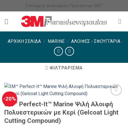
Μετάβαση
Επίσημος Διανομέας Προϊόντων 3Μ™
στο
περιεχόμενο
ΑΡΧΙΚΉ ΣΕΛΊΔΑ
/
MARINE
/
ΑΛΟΙΦΈΣ - ΣΦΟΥΓΓΆΡΙΑ
ΦΙΛΤΡΆΡΙΣΜΑ
-20%
3M™ Perfect-It™ Marine Ψιλή Αλοιφή
Πολυεστερικών με Κερί (Gelcoat Light
Cutting Compound)