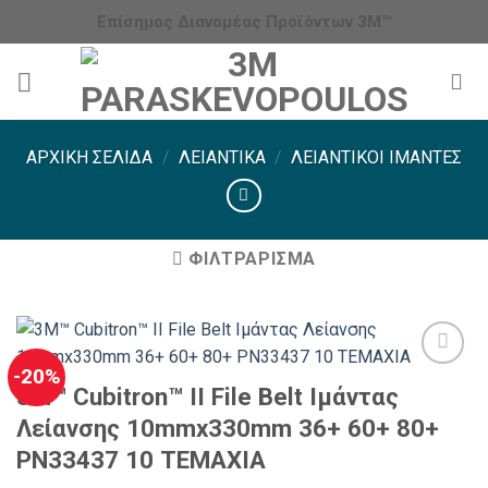
Μετάβαση
Επίσημος Διανομέας Προϊόντων 3Μ™
στο
περιεχόμενο
ΑΡΧΙΚΉ ΣΕΛΊΔΑ
/
ΛΕΙΑΝΤΙΚΆ
/
ΛΕΙΑΝΤΙΚΟΊ ΙΜΆΝΤΕΣ
ΦΙΛΤΡΆΡΙΣΜΑ
-20%
3M™ Cubitron™ II File Belt Ιμάντας
Λείανσης 10mmx330mm 36+ 60+ 80+
PN33437 10 ΤΕΜΑΧΙΑ