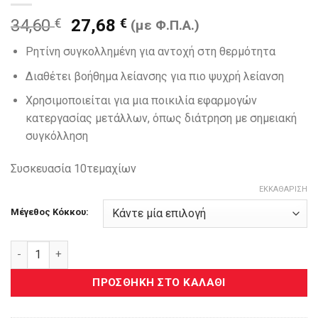
Original
Η
34,60
€
27,68
€
(με Φ.Π.Α.)
price
τρέχουσα
Ρητίνη συγκολλημένη για αντοχή στη θερμότητα
was:
τιμή
34,60 €.
είναι:
Διαθέτει βοήθημα λείανσης για πιο ψυχρή λείανση
27,68 €.
Χρησιμοποιείται για μια ποικιλία εφαρμογών
κατεργασίας μετάλλων, όπως διάτρηση με σημειακή
συγκόλληση
Συσκευασία 10τεμαχίων
ΕΚΚΑΘΆΡΙΣΗ
Μέγεθος Κόκκου:
3M™ Cubitron™ II File Belt Ιμάντας Λείανσης 10mmx330mm 3
ΠΡΟΣΘΉΚΗ ΣΤΟ ΚΑΛΆΘΙ